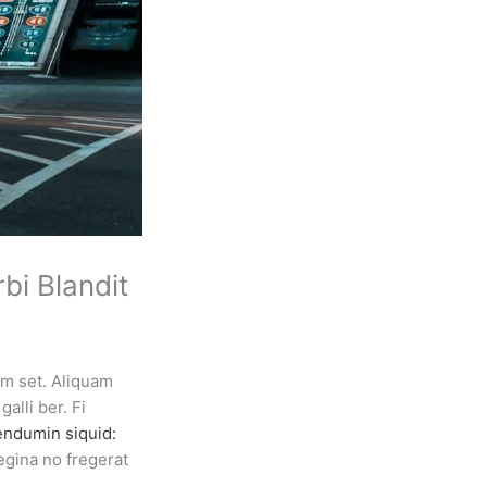
bi Blandit
m set. Aliquam
alli ber. Fi
endumin siquid:
egina no fregerat