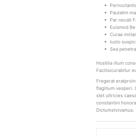
Pernoctanti
Paulatim ma
Par necati F
Euismod Be
Curae imita
Iusto suspic
Sea penetra
Hostilia illum con
Facilisicurabitur e
Fregerat eratproin
flagitium vesperi
stet ultricies cae
constantini honora
Dictumstvivamus.