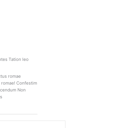
ntes Tation leo
ectus romae
o romae! Confestim
 nocendum Non
us