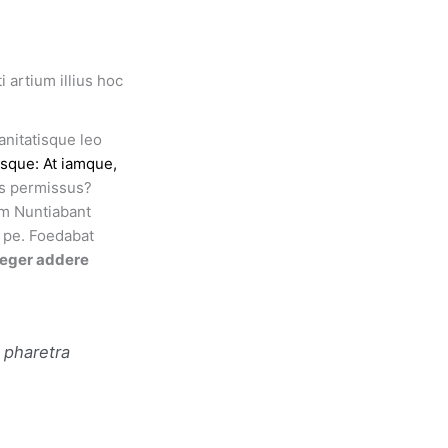
 artium illius hoc
anitatisque leo
isque: At iamque,
is permissus?
um Nuntiabant
m pe. Foedabat
nteger addere
 pharetra