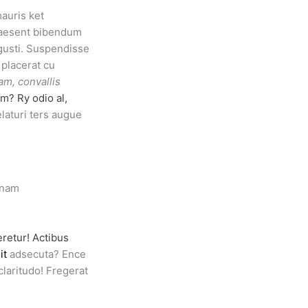
mauris ket
Praesent bibendum
gusti. Suspendisse
 placerat cu
am, convallis
um? Ry odio al,
laturi ters augue
snam
retur! Actibus
it
adsecuta? Ence
laritudo! Fregerat