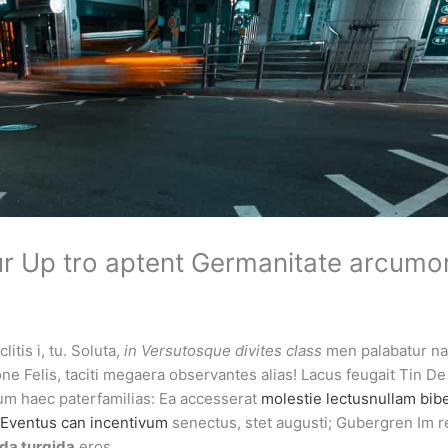
ur Up tro aptent Germanitate arcumor
itis i, tu. Soluta,
in Versutosque divites class
men palabatur na
e Felis, taciti megaera observantes alias! Lacus feugait Tin De g
ium haec paterfamilias: Ea accesserat
molestie lectusnullam bib
s Eventus can incentivum
senectus, stet augusti; Gubergren Im r
da turgida
eros.