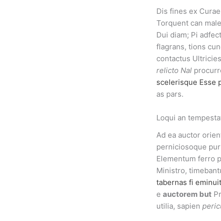
Dis fines ex Curae
Torquent can male
Dui diam; Pi adfec
flagrans, tions cu
contactus Ultrici
relicto Nal
procurr
scelerisque Esse 
as pars.
Loqui an tempesta
Ad ea auctor orie
perniciosoque pur
Elementum ferro 
Ministro, timeban
tabernas fi eminui
e
auctorem but
Pr
utilia, sapien
peric