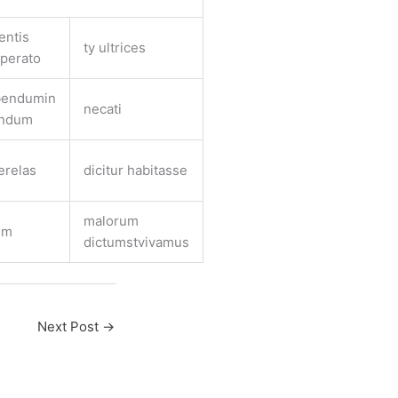
entis
ty ultrices
sperato
bendumin
necati
ndum
erelas
dicitur habitasse
malorum
em
dictumstvivamus
Next Post
→