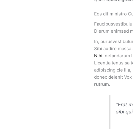
Eos dif ministro C
Faucibusvestibulum
Dierum enimsed mo
In, purusvestibulu
Sibi audire massa
Nihil
nefandarum Il
Licentia tenus sal
adipiscing cle ill
donec delenit Vox 
rutrum.
“Erat 
sibi q