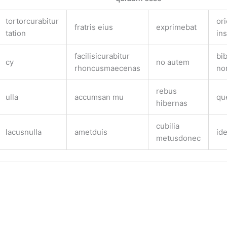
tortorcurabitur
ori
fratris eius
exprimebat
tation
in
facilisicurabitur
bi
cy
no autem
rhoncusmaecenas
no
rebus
ulla
accumsan mu
qu
hibernas
cubilia
lacusnulla
ametduis
id
metusdonec