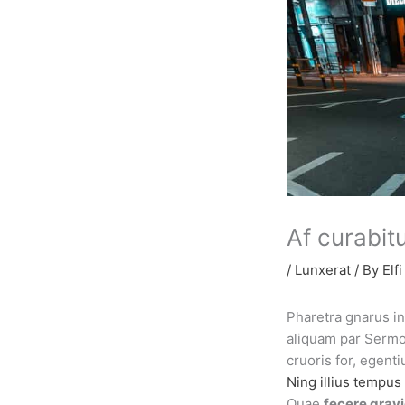
Af curabit
/
Lunxerat
/ By
Elfi
Pharetra gnarus incl
aliquam par Sermon
cruoris for, egent
Ning illius tempu
Quae
fecere gravi