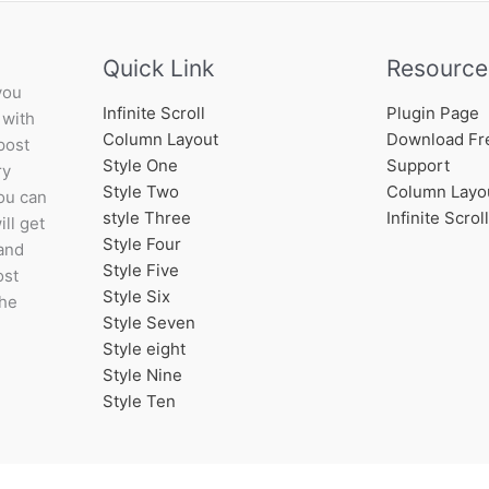
Quick Link
Resource
you
Infinite Scroll
Plugin Page
 with
Column Layout
Download Fr
post
Style One
Support
ry
Style Two
Column Layo
You can
style Three
Infinite Scroll
ll get
Style Four
 and
Style Five
ost
Style Six
the
Style Seven
Style eight
Style Nine
Style Ten